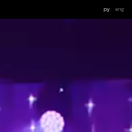
ру
eng