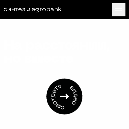
синтез
agrobank
На расстоянии,
но вместе